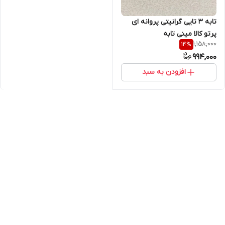
تابه ۳ تایی گرانیتی پروانه ای
پرتو کالا مینی تابه
1,158,000
14
%
994,000
افزودن به سبد