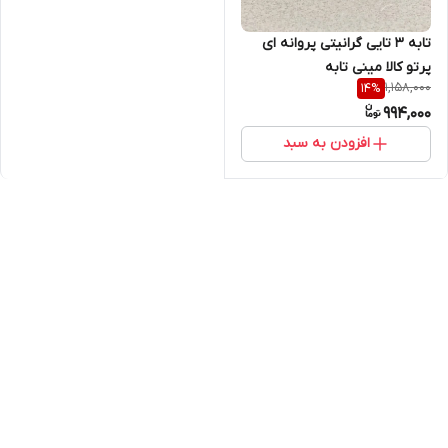
تابه ۳ تایی گرانیتی پروانه ای
پرتو کالا مینی تابه
1,158,000
14
%
994,000
افزودن به سبد