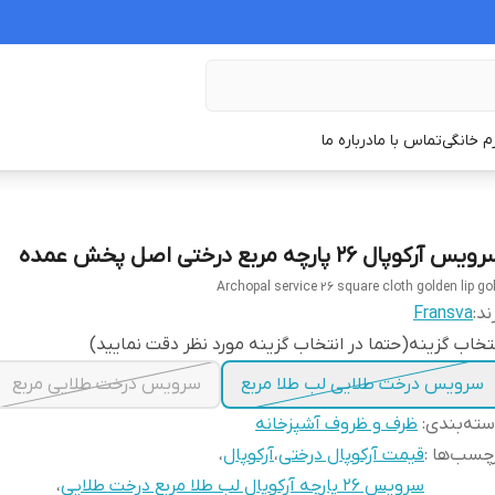
زم خانگی
تماس با ما
درباره ما
یس آرکوپال 26 پارچه مربع درختی اصل پخش عمده
Archopal service 26 square cloth golden lip go
ند:
Fransva
تخاب گزینه(حتما در انتخاب گزینه مورد نظر دقت نمایید)
سرویس درخت طلایی لب طلا مربع
سرویس درخت طلایی مربع
ته‌بندی
:
ظرف و ظروف آشپزخانه
چسب‌ها :
قیمت آرکوپال درختی
،
آرکوپال
،
سرویس ۲۶ پارچه آرکوپال لب طلا مربع درخت طلایی
،