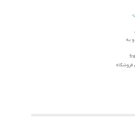
،
و به
کوپال با مارک fransva
تر در این فروشگاه