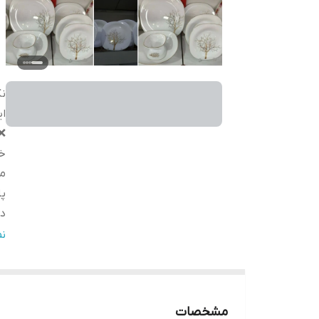
نک
ا
❌
خ
م
پل
در ۲
کا
ن
س
پ
خ
مشخصات
کا