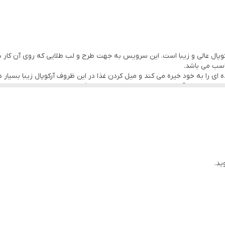
یکعدد
یک عدد
ال عالی و زیبا است. این سرویس به جهت طرح و لب طلایی که روی آن کار شد
شرکت مقصود با مارک فرانسواfransva
اسب می باشد.
ه ای را به خود خیره می کند و میل کردن غذا در این ظروف آرکوپال زیبا بسیا
دارد
خانه دار و آن می‌باشد داشتن یک سرویس غذاخوری زیبا و و عالی از نیازهای 
نهاد می کنیم چرا که طرح آن به شکل و گونه‌ای است که بسیار زیبا بوده و از م
❌لطفا در انتخاب گزینه درخت طلایی و درخت طلایی لب طلا مربع دق
 دلچسب و گوارا خواهد بود این سرویس آرکوپال دارای ۲۶ پارچه است.
هیه نمایید و یا به تعداد بیشتر می‌توانید آن را اضافه کنید.
یدات برندها کوپال از نظر کیفیت و کارایی هم راستا با برندهای خارجی همانند د
می‌کنیم که برای تهیه جهیزیه دیگر نگران سرویس غذاخوری زیبا و خاص نگرد
بال خیلی زیادی از مخاطبین و نوعروسان روبه‌رو شده است.
ید.
مند است
اربری امکان پذیر است