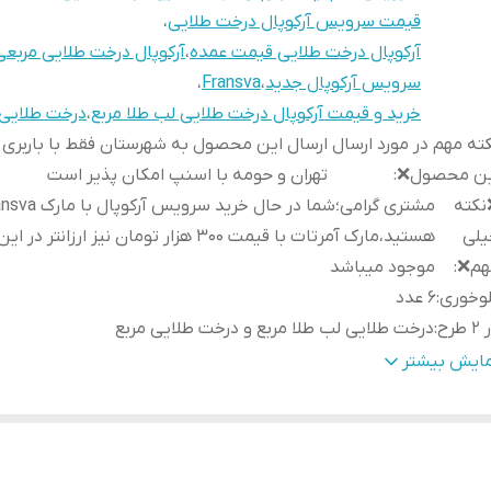
قیمت سرویس آرکوپال درخت طلایی
،
آرکوپال درخت طلایی قیمت عمده
،
آرکوپال درخت طلایی مربعی
سرویس آرکوپال جدید
،
Fransva
،
خرید و قیمت آرکوپال درخت طلایی لب طلا مربع
،
درخت طلایی
ته مهم در مورد ارسال
ارسال این محصول به شهرستان فقط با باربری 
ین محصول❌
:
تهران و حومه با اسنپ امکان پذیر است
نکته
مشتری گرامی؛شما در حال خرید سرویس آر
یلی
هستید،مارک آمرتات با قیمت ۳۰۰ هزار تومان نیز ارزان
هم❌
:
موجود میباشد
وخوری
:
۶ عدد
 طرح
:
درخت طلایی لب طلا مربع و درخت طلایی مربع
سه ماست یا سالاد
:
۶ عدد
مایش بیشتر
اخت
:
ایران ،مقصود
یشدستی
:
۶ عدد
ورشت خوری(بشقاب گود)
:
۶ عدد
سه سالاد بزرگ
:
یکعدد