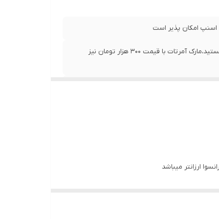
 اسنپ امکان پذیر است
ایی لب
مشتری گرامی؛شما در حال خرید سرویس آرکوپال با مارک fransva هستید،مارک آمرتات با قیمت ۳۰۰ هزار تومان نیز
ب گزینه مورد نظر دقت نمایید